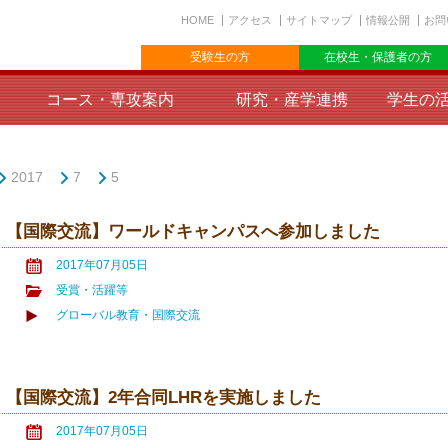
HOME
アクセス
サイトマップ
情報公開
お問
受験生の方
在校生・保護者の方
コース・専攻案内
研究・産学連携
学生の
2017
7
5
【国際交流】ワールドキャンパスへ参加しました
2017年07月05日
受賞・活躍等
グローバル教育・国際交流
【国際交流】2年合同LHRを実施しました
2017年07月05日