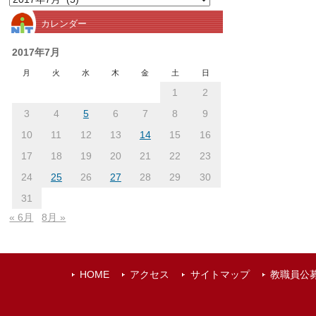
別
カレンダー
ア
ー
2017年7月
カ
月
火
水
木
金
土
日
イ
1
2
ブ
3
4
5
6
7
8
9
10
11
12
13
14
15
16
17
18
19
20
21
22
23
24
25
26
27
28
29
30
31
« 6月
8月 »
HOME
アクセス
サイトマップ
教職員公