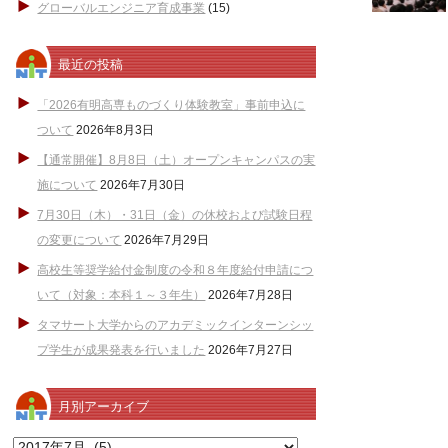
グローバルエンジニア育成事業
(15)
最近の投稿
「2026有明高専ものづくり体験教室」事前申込に
ついて
2026年8月3日
【通常開催】8月8日（土）オープンキャンパスの実
施について
2026年7月30日
7月30日（木）・31日（金）の休校および試験日程
の変更について
2026年7月29日
高校生等奨学給付金制度の令和８年度給付申請につ
いて（対象：本科１～３年生）
2026年7月28日
タマサート大学からのアカデミックインターンシッ
プ学生が成果発表を行いました
2026年7月27日
月別アーカイブ
月