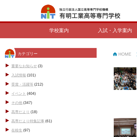
学校案内
入試・入学案内
カテゴリー
HOME
重要なお知らせ
(3)
入試情報
(101)
受賞・活躍等
(212)
イベント
(404)
その他
(347)
高専だより
(18)
高専だより特集記事
(61)
在校生
(97)