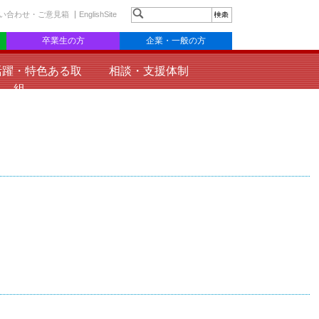
い合わせ・ご意見箱
EnglishSite
卒業生の方
企業・一般の方
活躍・特色ある取
相談・支援体制
組