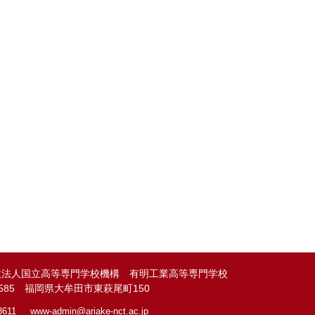
政法人国立高等専門学校機構 有明工業高等専門学校
-8585 福岡県大牟田市東萩尾町150
8611
www-admin@
ariake-nct.ac.jp