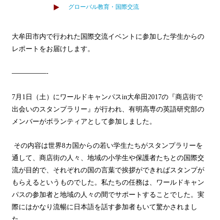
グローバル教育・国際交流
大牟田市内で行われた国際交流イベントに参加した学生からの
レポートをお届けします。
—————-
7
月
1
日（土）にワールドキャンパス
in
大牟田
2017
の『商店街で
出会いのスタンプラリー』が行われ、有明高専の英語研究部の
メンバーがボランティアとして参加しました。
その内容は世界
8
カ国からの若い学生たちがスタンプラリーを
通して、商店街の人々、地域の小学生や保護者たちとの国際交
流が目的で、それぞれの国の言葉で挨拶ができればスタンプが
もらえるというものでした。私たちの任務は、ワールドキャン
パスの参加者と地域の人々の間でサポートすることでした。実
際にはかなり流暢に日本語を話す参加者もいて驚かされまし
た。