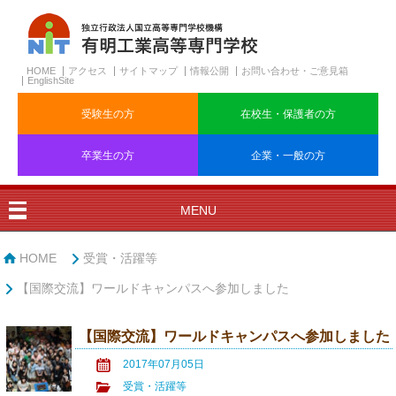
HOME
アクセス
サイトマップ
情報公開
お問い合わせ・ご意見箱
EnglishSite
受験生の方
在校生・保護者の方
卒業生の方
企業・一般の方
MENU
HOME
受賞・活躍等
【国際交流】ワールドキャンパスへ参加しました
【国際交流】ワールドキャンパスへ参加しました
2017年07月05日
受賞・活躍等