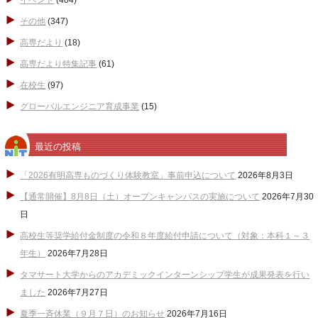
イベント
(404)
その他
(347)
高専だより
(18)
高専だより特集記事
(61)
在校生
(97)
グローバルエンジニア育成事業
(15)
最近の投稿
「2026有明高専ものづくり体験教室」事前申込について
2026年8月3日
【通常開催】8月8日（土）オープンキャンパスの実施について
2026年7月30
日
高校生等奨学給付金制度の令和８年度給付申請について（対象：本科１～３
年生）
2026年7月28日
タマサート大学からのアカデミックインターンシップ学生が成果発表を行い
ました
2026年7月27日
夏季一斉休業（９月７日）のお知らせ
2026年7月16日