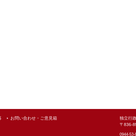
募
お問い合わせ・ご意見箱
独立行
〒836
0944-53-