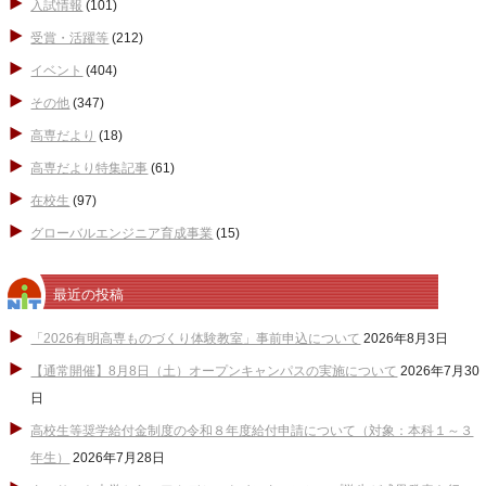
入試情報
(101)
受賞・活躍等
(212)
イベント
(404)
その他
(347)
高専だより
(18)
高専だより特集記事
(61)
在校生
(97)
グローバルエンジニア育成事業
(15)
最近の投稿
「2026有明高専ものづくり体験教室」事前申込について
2026年8月3日
【通常開催】8月8日（土）オープンキャンパスの実施について
2026年7月30
日
高校生等奨学給付金制度の令和８年度給付申請について（対象：本科１～３
年生）
2026年7月28日