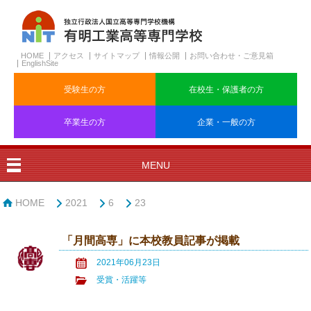
HOME
アクセス
サイトマップ
情報公開
お問い合わせ・ご意見箱
EnglishSite
受験生の方
在校生・保護者の方
卒業生の方
企業・一般の方
MENU
HOME
2021
6
23
「月間高専」に本校教員記事が掲載
2021年06月23日
受賞・活躍等