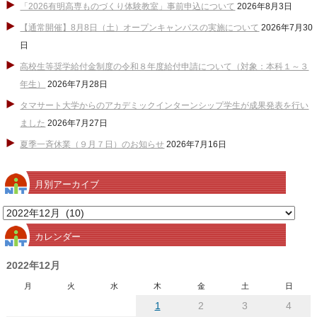
「2026有明高専ものづくり体験教室」事前申込について
2026年8月3日
【通常開催】8月8日（土）オープンキャンパスの実施について
2026年7月30
日
高校生等奨学給付金制度の令和８年度給付申請について（対象：本科１～３
年生）
2026年7月28日
タマサート大学からのアカデミックインターンシップ学生が成果発表を行い
ました
2026年7月27日
夏季一斉休業（９月７日）のお知らせ
2026年7月16日
月別アーカイブ
月
別
カレンダー
ア
ー
2022年12月
カ
月
火
水
木
金
土
日
イ
1
2
3
4