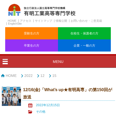
HOME
アクセス
サイトマップ
情報公開
お問い合わせ・ご意見箱
EnglishSite
受験生の方
在校生・保護者の方
卒業生の方
企業・一般の方
MENU
HOME
2022
12
15
12/16(金)「What’s up★有明高専」の第150回が
放送
2022年12月15日
その他