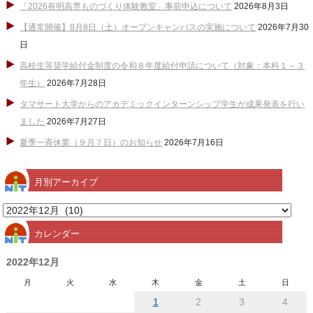
「2026有明高専ものづくり体験教室」事前申込について
2026年8月3日
【通常開催】8月8日（土）オープンキャンパスの実施について
2026年7月30
日
高校生等奨学給付金制度の令和８年度給付申請について（対象：本科１～３
年生）
2026年7月28日
タマサート大学からのアカデミックインターンシップ学生が成果発表を行い
ました
2026年7月27日
夏季一斉休業（９月７日）のお知らせ
2026年7月16日
月別アーカイブ
月
別
カレンダー
ア
ー
2022年12月
カ
月
火
水
木
金
土
日
イ
1
2
3
4