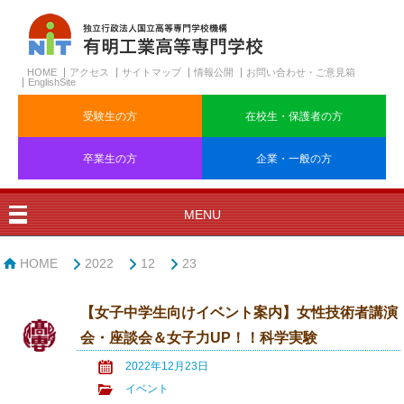
HOME
アクセス
サイトマップ
情報公開
お問い合わせ・ご意見箱
EnglishSite
受験生の方
在校生・保護者の方
卒業生の方
企業・一般の方
MENU
HOME
2022
12
23
【女子中学生向けイベント案内】女性技術者講演
会・座談会＆女子力UP！！科学実験
2022年12月23日
イベント