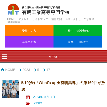
HOME
アクセス
サイトマップ
情報公開
お問い合わせ・ご意見箱
EnglishSite
受験生の方
在校生・保護者の方
卒業生の方
企業・一般の方
MENU
HOME
2023
5
17
5/19(金)「What’s up★有明高専」の第160回が放
送
2023年05月17日
その他