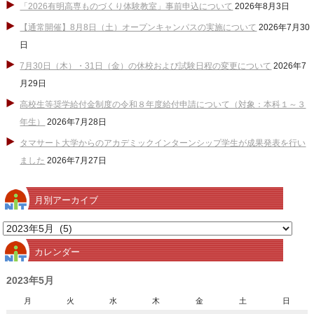
「2026有明高専ものづくり体験教室」事前申込について
2026年8月3日
【通常開催】8月8日（土）オープンキャンパスの実施について
2026年7月30
日
7月30日（木）・31日（金）の休校および試験日程の変更について
2026年7
月29日
高校生等奨学給付金制度の令和８年度給付申請について（対象：本科１～３
年生）
2026年7月28日
タマサート大学からのアカデミックインターンシップ学生が成果発表を行い
ました
2026年7月27日
月別アーカイブ
月
別
カレンダー
ア
ー
2023年5月
カ
月
火
水
木
金
土
日