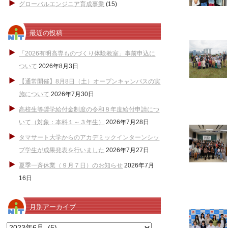
グローバルエンジニア育成事業
(15)
最近の投稿
「2026有明高専ものづくり体験教室」事前申込に
ついて
2026年8月3日
【通常開催】8月8日（土）オープンキャンパスの実
施について
2026年7月30日
高校生等奨学給付金制度の令和８年度給付申請につ
いて（対象：本科１～３年生）
2026年7月28日
タマサート大学からのアカデミックインターンシッ
プ学生が成果発表を行いました
2026年7月27日
夏季一斉休業（９月７日）のお知らせ
2026年7月
16日
月別アーカイブ
月