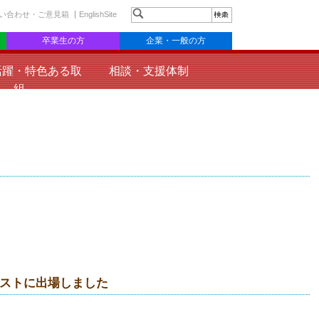
い合わせ・ご意見箱
EnglishSite
卒業生の方
企業・一般の方
活躍・特色ある取
相談・支援体制
組
テストに出場しました