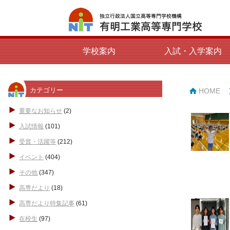
学校案内
入試・入学案内
カテゴリー
HOME
重要なお知らせ
(2)
入試情報
(101)
受賞・活躍等
(212)
イベント
(404)
その他
(347)
高専だより
(18)
高専だより特集記事
(61)
在校生
(97)