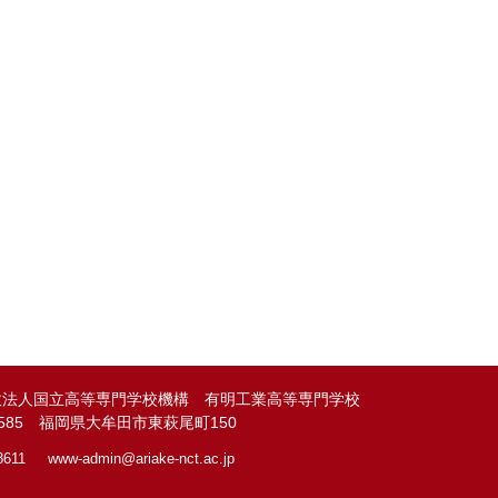
政法人国立高等専門学校機構 有明工業高等専門学校
-8585 福岡県大牟田市東萩尾町150
8611
www-admin@
ariake-nct.ac.jp