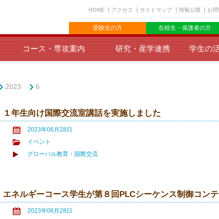
HOME
アクセス
サイトマップ
情報公開
お問
受験生の方
在校生・保護者の方
コース・専攻案内
研究・産学連携
学生の
2023
6
１年生向け国際交流室講話を実施しました
2023年06月28日
イベント
グローバル教育・国際交流
エネルギーコース学生が第８回PLCシーケンス制御コン
2023年06月28日