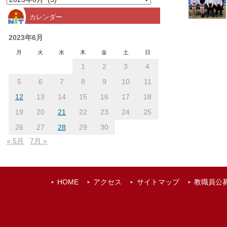
別
カレンダー
ア
ー
2023年6月
カ
月
火
水
木
金
土
日
イ
1
2
3
4
ブ
5
6
7
8
9
10
11
12
13
14
15
16
17
18
19
20
21
22
23
24
25
26
27
28
29
30
« 5月
7月 »
HOME
アクセス
サイトマップ
教職員公