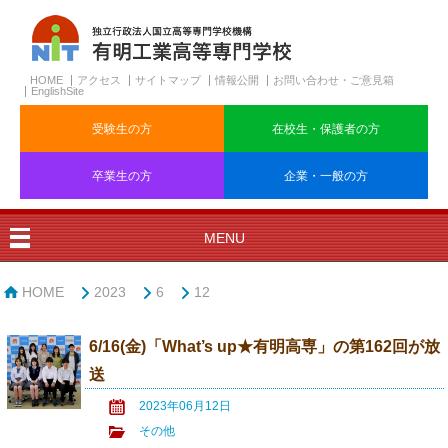
HOME
アクセス
サイトマップ
情報公開
お問い合わせ・ご意見箱
EnglishSite
受験生の方
在校生・保護者の方
卒業生の方
企業・一般の方
MENU
HOME
2023
6
12
6/16(金)「What’s up★有明高専」の第162回が放
送
2023年06月12日
その他