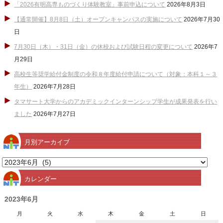
「2026有明高専ものづくり体験教室」事前申込について
2026年8月3日
【通常開催】8月8日（土）オープンキャンパスの実施について
2026年7月30
日
7月30日（木）・31日（金）の休校および試験日程の変更について
2026年7
月29日
高校生等奨学給付金制度の令和８年度給付申請について（対象：本科１～３
年生）
2026年7月28日
タマサート大学からのアカデミックインターンシップ学生が成果発表を行い
ました
2026年7月27日
月別アーカイブ
月
別
カレンダー
ア
ー
2023年6月
カ
月
火
水
木
金
土
日