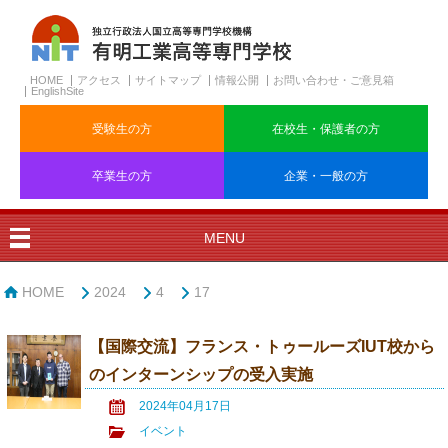
HOME
アクセス
サイトマップ
情報公開
お問い合わせ・ご意見箱
EnglishSite
受験生の方
在校生・保護者の方
卒業生の方
企業・一般の方
MENU
HOME
2024
4
17
【国際交流】フランス・トゥールーズIUT校から
のインターンシップの受入実施
2024年04月17日
イベント