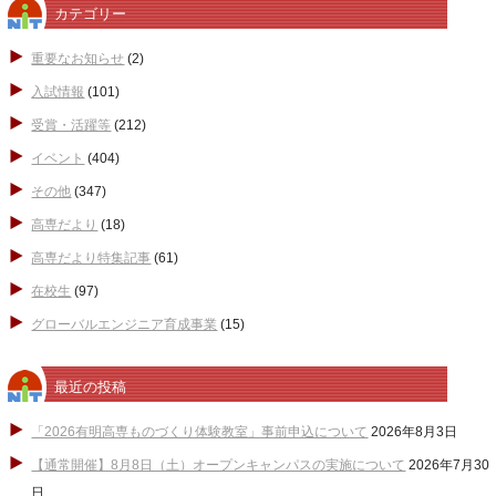
カテゴリー
重要なお知らせ
(2)
入試情報
(101)
受賞・活躍等
(212)
イベント
(404)
その他
(347)
高専だより
(18)
高専だより特集記事
(61)
在校生
(97)
グローバルエンジニア育成事業
(15)
最近の投稿
「2026有明高専ものづくり体験教室」事前申込について
2026年8月3日
【通常開催】8月8日（土）オープンキャンパスの実施について
2026年7月30
日