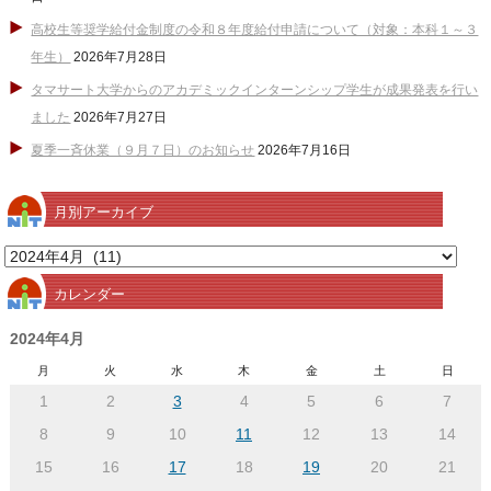
高校生等奨学給付金制度の令和８年度給付申請について（対象：本科１～３
年生）
2026年7月28日
タマサート大学からのアカデミックインターンシップ学生が成果発表を行い
ました
2026年7月27日
夏季一斉休業（９月７日）のお知らせ
2026年7月16日
月別アーカイブ
月
別
カレンダー
ア
ー
2024年4月
カ
月
火
水
木
金
土
日
イ
1
2
3
4
5
6
7
ブ
8
9
10
11
12
13
14
15
16
17
18
19
20
21