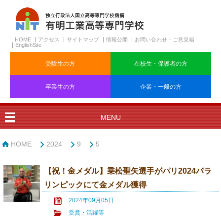
HOME
アクセス
サイトマップ
情報公開
お問い合わせ・ご意見箱
EnglishSite
受験生の方
在校生・保護者の方
卒業生の方
企業・一般の方
MENU
HOME
2024
9
5
【祝！金メダル】乗松聖矢選手がパリ2024パラ
リンピックにて金メダル獲得
2024年09月05日
受賞・活躍等