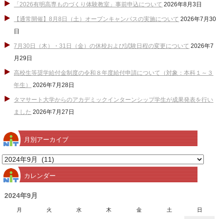
「2026有明高専ものづくり体験教室」事前申込について
2026年8月3日
【通常開催】8月8日（土）オープンキャンパスの実施について
2026年7月30
日
7月30日（木）・31日（金）の休校および試験日程の変更について
2026年7
月29日
高校生等奨学給付金制度の令和８年度給付申請について（対象：本科１～３
年生）
2026年7月28日
タマサート大学からのアカデミックインターンシップ学生が成果発表を行い
ました
2026年7月27日
月別アーカイブ
月
別
カレンダー
ア
ー
2024年9月
カ
月
火
水
木
金
土
日