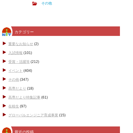
その他
カテゴリー
重要なお知らせ
(2)
入試情報
(101)
受賞・活躍等
(212)
イベント
(404)
その他
(347)
高専だより
(18)
高専だより特集記事
(61)
在校生
(97)
グローバルエンジニア育成事業
(15)
最近の投稿