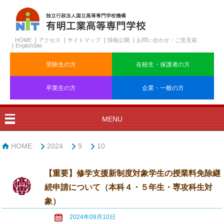
HOME
アクセス
サイトマップ
情報公開
お問い合わせ・ご意見箱
EnglishSite
受験生の方
在校生・保護者の方
卒業生の方
企業・一般の方
MENU
HOME
2024
9
10
【重要】修学支援新制度対象学生の授業料免除継
続申請について（本科４・５年生・専攻科生対
象）
2024年09月10日