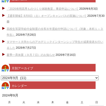
「2026有明高専ものづくり体験教室」事前申込について
2026年8月3日
【通常開催】8月8日（土）オープンキャンパスの実施について
2026年7月30
日
高校生等奨学給付金制度の令和８年度給付申請について（対象：本科１～３
年生）
2026年7月28日
タマサート大学からのアカデミックインターンシップ学生が成果発表を行い
ました
2026年7月27日
夏季一斉休業（９月７日）のお知らせ
2026年7月16日
月別アーカイブ
月
別
カレンダー
ア
ー
2024年9月
カ
月
火
水
木
金
土
日