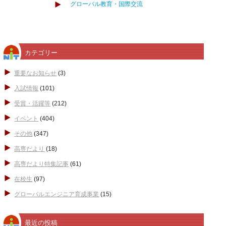
グローバル教育・国際交流
カテゴリー
重要なお知らせ
(3)
入試情報
(101)
受賞・活躍等
(212)
イベント
(404)
その他
(347)
高専だより
(18)
高専だより特集記事
(61)
在校生
(97)
グローバルエンジニア育成事業
(15)
最近の投稿