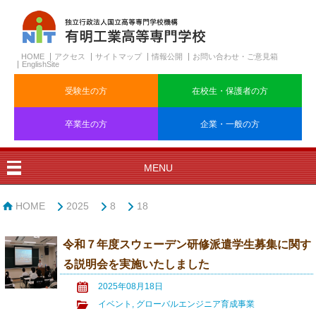
HOME
アクセス
サイトマップ
情報公開
お問い合わせ・ご意見箱
EnglishSite
受験生の方
在校生・保護者の方
卒業生の方
企業・一般の方
MENU
HOME
2025
8
18
令和７年度スウェーデン研修派遣学生募集に関す
る説明会を実施いたしました
2025年08月18日
イベント
,
グローバルエンジニア育成事業