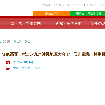
HOME
アクセス
サイトマップ
情報公開
お問
受験生の方
在校生・保護者の方
コース・専攻案内
研究・産学連携
学生の
2025
10
14
NHK高専ロボコン九州沖縄地区大会で「安川電機」特別
2025年10月14日
受賞・活躍等
,
イベント