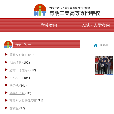
学校案内
入試・入学案内
カテゴリー
HOME
重要なお知らせ
(3)
入試情報
(101)
受賞・活躍等
(212)
イベント
(404)
その他
(347)
高専だより
(18)
高専だより特集記事
(61)
在校生
(97)