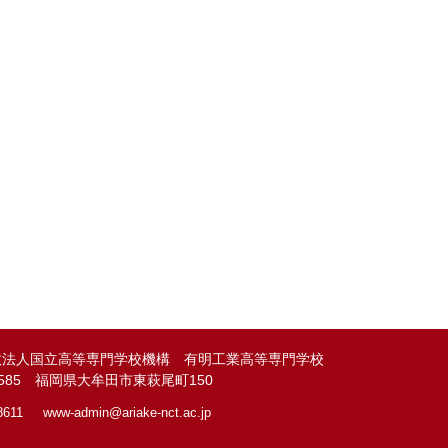
政法人国立高等専門学校機構 有明工業高等専門学校
-8585 福岡県大牟田市東萩尾町150
8611
www-admin@
ariake-nct.ac.jp