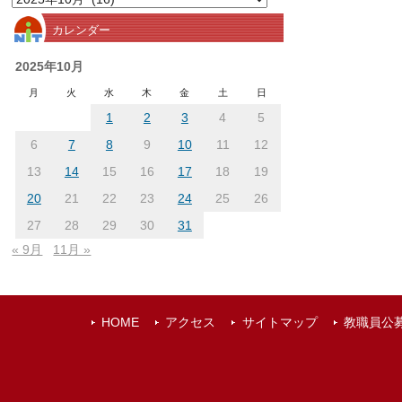
別
カレンダー
ア
ー
2025年10月
カ
月
火
水
木
金
土
日
イ
1
2
3
4
5
ブ
6
7
8
9
10
11
12
13
14
15
16
17
18
19
20
21
22
23
24
25
26
27
28
29
30
31
« 9月
11月 »
HOME
アクセス
サイトマップ
教職員公