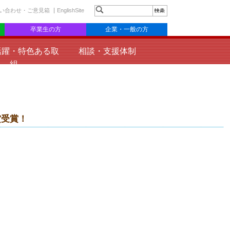
い合わせ・ご意見箱
EnglishSite
卒業生の方
企業・一般の方
活躍・特色ある取
相談・支援体制
組
賞受賞！