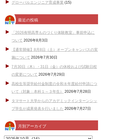
グローバルエンジニア育成事業
(15)
最近の投稿
「2026有明高専ものづくり体験教室」事前申込に
ついて
2026年8月3日
【通常開催】8月8日（土）オープンキャンパスの実
施について
2026年7月30日
7月30日（木）・31日（金）の休校および試験日程
の変更について
2026年7月29日
高校生等奨学給付金制度の令和８年度給付申請につ
いて（対象：本科１～３年生）
2026年7月28日
タマサート大学からのアカデミックインターンシッ
プ学生が成果発表を行いました
2026年7月27日
月別アーカイブ
月