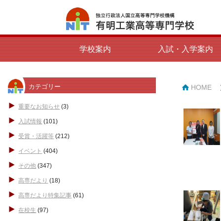
学校案内
入試・入学案内
カテゴリー
HOME
重要なお知らせ
(3)
入試情報
(101)
受賞・活躍等
(212)
イベント
(404)
その他
(347)
高専だより
(18)
高専だより特集記事
(61)
在校生
(97)