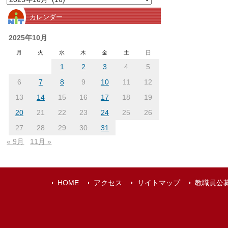
別
カレンダー
ア
ー
2025年10月
カ
月
火
水
木
金
土
日
イ
1
2
3
4
5
ブ
6
7
8
9
10
11
12
13
14
15
16
17
18
19
20
21
22
23
24
25
26
27
28
29
30
31
« 9月
11月 »
HOME
アクセス
サイトマップ
教職員公