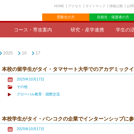
HOME
アクセス
サイトマップ
情報公開
お問
受験生の方
在校生・保護者の方
コース・専攻案内
研究・産学連携
学生の
2025
10
17
本校の留学生がタイ・タマサート大学でのアカデミック
2025年10月17日
その他
グローバル教育・国際交流
本校学生がタイ・バンコクの企業でインターンシップに
2025年10月17日