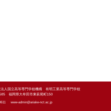
政法人国立高等専門学校機構 有明工業高等専門学校
-8585 福岡県大牟田市東萩尾町150
8611
www-admin@
ariake-nct.ac.jp