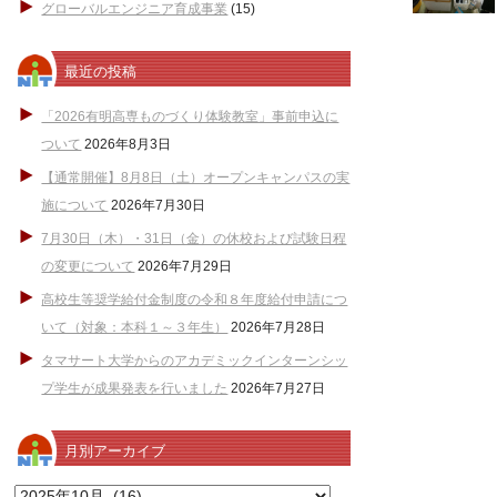
グローバルエンジニア育成事業
(15)
最近の投稿
「2026有明高専ものづくり体験教室」事前申込に
ついて
2026年8月3日
【通常開催】8月8日（土）オープンキャンパスの実
施について
2026年7月30日
7月30日（木）・31日（金）の休校および試験日程
の変更について
2026年7月29日
高校生等奨学給付金制度の令和８年度給付申請につ
いて（対象：本科１～３年生）
2026年7月28日
タマサート大学からのアカデミックインターンシッ
プ学生が成果発表を行いました
2026年7月27日
月別アーカイブ
月