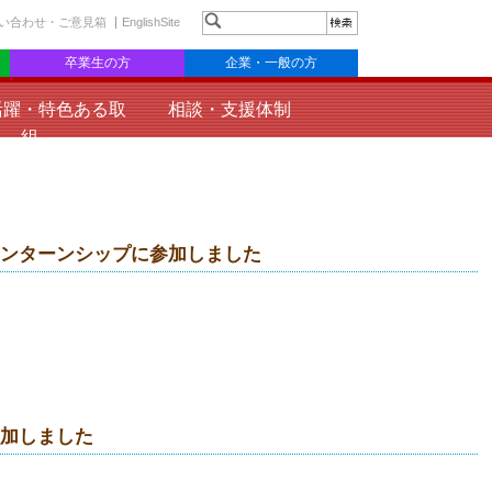
い合わせ・ご意見箱
EnglishSite
卒業生の方
企業・一般の方
活躍・特色ある取
相談・支援体制
組
インターンシップに参加しました
参加しました