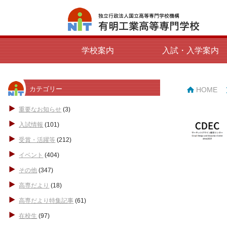
学校案内
入試・入学案内
カテゴリー
HOME
重要なお知らせ
(3)
入試情報
(101)
受賞・活躍等
(212)
イベント
(404)
その他
(347)
高専だより
(18)
高専だより特集記事
(61)
在校生
(97)