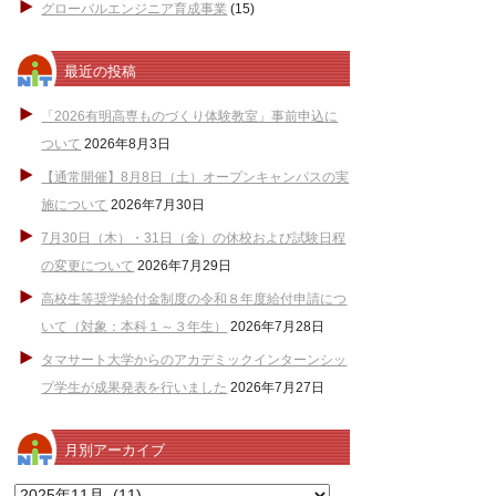
グローバルエンジニア育成事業
(15)
最近の投稿
「2026有明高専ものづくり体験教室」事前申込に
ついて
2026年8月3日
【通常開催】8月8日（土）オープンキャンパスの実
施について
2026年7月30日
7月30日（木）・31日（金）の休校および試験日程
の変更について
2026年7月29日
高校生等奨学給付金制度の令和８年度給付申請につ
いて（対象：本科１～３年生）
2026年7月28日
タマサート大学からのアカデミックインターンシッ
プ学生が成果発表を行いました
2026年7月27日
月別アーカイブ
月