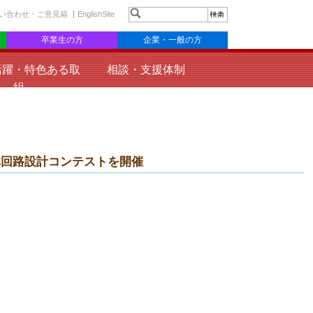
い合わせ・ご意見箱
EnglishSite
卒業生の方
企業・一般の方
活躍・特色ある取
相談・支援体制
組
半導体回路設計コンテストを開催