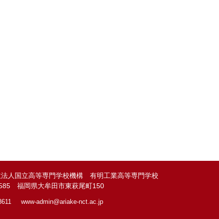
政法人国立高等専門学校機構 有明工業高等専門学校
-8585 福岡県大牟田市東萩尾町150
8611
www-admin@
ariake-nct.ac.jp