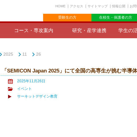
HOME
アクセス
サイトマップ
情報公開
お問
受験生の方
在校生・保護者の方
コース・専攻案内
研究・産学連携
学生の
2025
11
26
「SEMICON Japan 2025」にて全国の高専生が挑む
2025年11月26日
イベント
サーキットデザイン教育