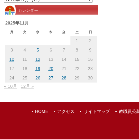
別
カレンダー
ア
ー
2025年11月
カ
月
火
水
木
金
土
日
イ
1
2
ブ
3
4
5
6
7
8
9
10
11
12
13
14
15
16
17
18
19
20
21
22
23
24
25
26
27
28
29
30
« 10月
12月 »
HOME
アクセス
サイトマップ
教職員公