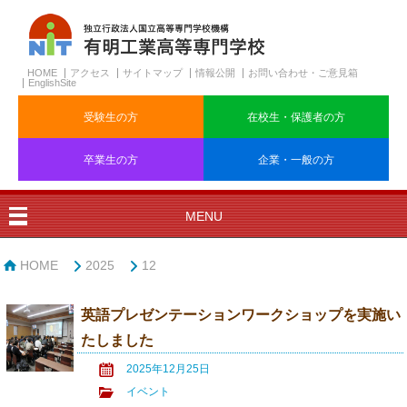
HOME
アクセス
サイトマップ
情報公開
お問い合わせ・ご意見箱
EnglishSite
受験生の方
在校生・保護者の方
卒業生の方
企業・一般の方
MENU
HOME
2025
12
英語プレゼンテーションワークショップを実施い
たしました
2025年12月25日
イベント