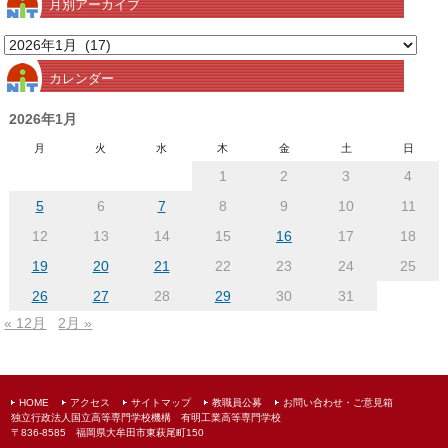
月別アーカイブ
月
別
カレンダー
ア
ー
2026年1月
カ
月
火
水
木
金
土
日
イ
1
2
3
4
ブ
5
6
7
8
9
10
11
12
13
14
15
16
17
18
19
20
21
22
23
24
25
26
27
28
29
30
31
« 12月
2月 »
HOME
アクセス
サイトマップ
教職員公募
お問い合わせ・ご意見箱
独立行政法人国立高等専門学校機構 有明工業高等専門学校
〒836-8585 福岡県大牟田市東萩尾町150