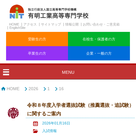
HOME
アクセス
サイトマップ
情報公開
お問い合わせ・ご意見箱
EnglishSite
受験生の方
在校生・保護者の方
卒業生の方
企業・一般の方
MENU
HOME
2026
1
16
令和８年度入学者選抜試験（推薦選抜・追試験）
に関するご案内
2026年01月16日
入試情報