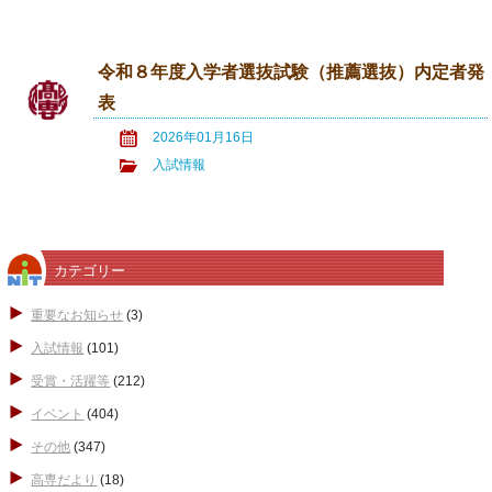
令和８年度入学者選抜試験（推薦選抜）内定者発
表
2026年01月16日
入試情報
カテゴリー
重要なお知らせ
(3)
入試情報
(101)
受賞・活躍等
(212)
イベント
(404)
その他
(347)
高専だより
(18)