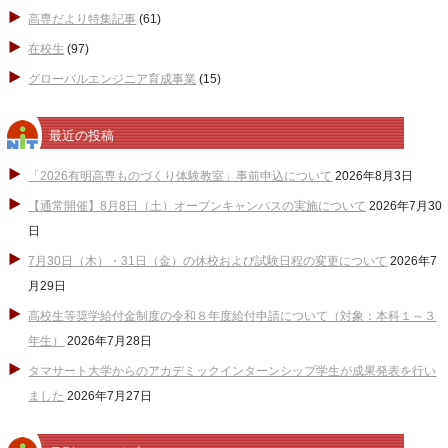
高専だより特集記事
(61)
在校生
(97)
グローバルエンジニア育成事業
(15)
最近の投稿
「2026有明高専ものづくり体験教室」事前申込について
2026年8月3日
【通常開催】8月8日（土）オープンキャンパスの実施について
2026年7月30
日
7月30日（木）・31日（金）の休校および試験日程の変更について
2026年7
月29日
高校生等奨学給付金制度の令和８年度給付申請について（対象：本科１～３
年生）
2026年7月28日
タマサート大学からのアカデミックインターンシップ学生が成果発表を行い
ました
2026年7月27日