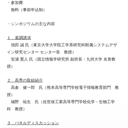
・参加費
無料（事前申込制）
・シンポジウムの主な内容
１．基調講演
池田 誠 氏（東京大学大学院工学系研究科附属システムデザ
イン研究センター センター長 教授）
安浦 寛人 氏（国立情報学研究所 副所長・九州大学 名誉教
授）
２．高専の取組紹介
高倉 健一郎 氏（熊本高等専門学校電子情報教育部門 教
授）
城野 祐生 氏（佐世保工業高等専門学校化学・生物工学
科 教授）
３．パネルディスカッション