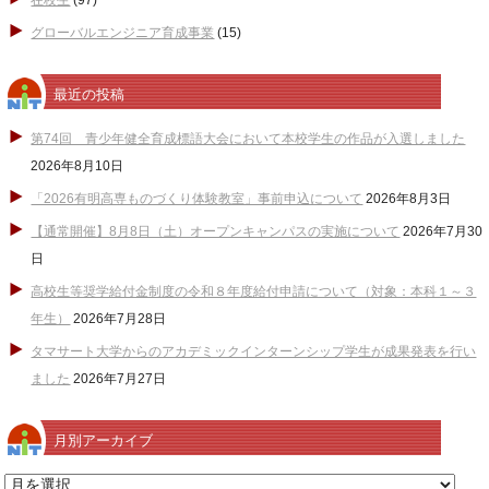
在校生
(97)
グローバルエンジニア育成事業
(15)
最近の投稿
第74回 青少年健全育成標語大会において本校学生の作品が入選しました
2026年8月10日
「2026有明高専ものづくり体験教室」事前申込について
2026年8月3日
【通常開催】8月8日（土）オープンキャンパスの実施について
2026年7月30
日
高校生等奨学給付金制度の令和８年度給付申請について（対象：本科１～３
年生）
2026年7月28日
タマサート大学からのアカデミックインターンシップ学生が成果発表を行い
ました
2026年7月27日
月別アーカイブ
月