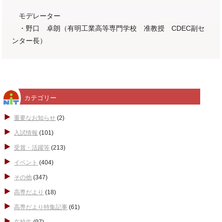
モデレーター
・野口 卓朗（有明工業高等専門学校 准教授 CDEC副セ
ンター長）
カテゴリー
重要なお知らせ
(2)
入試情報
(101)
受賞・活躍等
(213)
イベント
(404)
その他
(347)
高専だより
(18)
高専だより特集記事
(61)