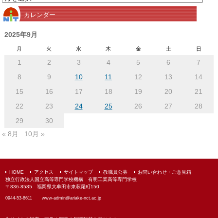
別
カレンダー
ア
ー
2025年9月
カ
月
火
水
木
金
土
日
イ
1
2
3
4
5
6
7
ブ
8
9
10
11
12
13
14
15
16
17
18
19
20
21
22
23
24
25
26
27
28
29
30
« 8月
10月 »
HOME
アクセス
サイトマップ
教職員公募
お問い合わせ・ご意見箱
独立行政法人国立高等専門学校機構 有明工業高等専門学校
〒836-8585 福岡県大牟田市東萩尾町150
0944-53-8611
www-admin@
ariake-nct.ac.jp