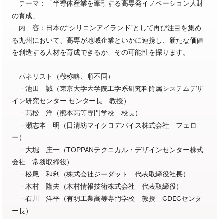
テーマ：「半導体産業を牽引する高専発イノベーション人財
の育成」
内 容：日本の“シリコンアイランド”として再び注目を集め
る九州において、高専が地域企業といかに連携し、新たな価値
を創造する人材を育成できるか、その可能性を探ります。
パネリスト（敬称略、順不同）
・池田 誠（東京大学大学院工学系研究科附属システムデザ
イン研究センター センター長 教授）
・髙松 洋（熊本高等専門学校 校長）
・瀬志本 明（日清紡マイクロデバイス株式会社 フェロ
ー）
・大堀 庄一（TOPPANテクニカル・デザインセンター株式
会社 常務取締役）
・松尾 和利（株式会社ジーダット 代表取締役社長）
・木村 隆夫（木村情報技術株式会社 代表取締役）
・石川 洋平（有明工業高等専門学校 教授 CDECセンタ
ー長）