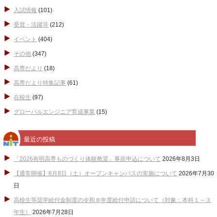
入試情報
(101)
受賞・活躍等
(212)
イベント
(404)
その他
(347)
高専だより
(18)
高専だより特集記事
(61)
在校生
(97)
グローバルエンジニア育成事業
(15)
最近の投稿
「2026有明高専ものづくり体験教室」事前申込について
2026年8月3日
【通常開催】8月8日（土）オープンキャンパスの実施について
2026年7月30
日
高校生等奨学給付金制度の令和８年度給付申請について（対象：本科１～３
年生）
2026年7月28日