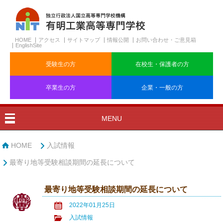
HOME
アクセス
サイトマップ
情報公開
お問い合わせ・ご意見箱
EnglishSite
受験生の方
在校生・保護者の方
卒業生の方
企業・一般の方
MENU
HOME
入試情報
最寄り地等受験相談期間の延長について
最寄り地等受験相談期間の延長について
2022年01月25日
入試情報