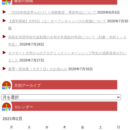
最近の投稿
「2026有明高専ものづくり体験教室」事前申込について
2026年8月3日
【通常開催】8月8日（土）オープンキャンパスの実施について
2026年7月30
日
高校生等奨学給付金制度の令和８年度給付申請について（対象：本科１～３
年生）
2026年7月28日
タマサート大学からのアカデミックインターンシップ学生が成果発表を行い
ました
2026年7月27日
夏季一斉休業（９月７日）のお知らせ
2026年7月16日
月別アーカイブ
月
別
カレンダー
ア
ー
2021年2月
カ
月
火
水
木
金
土
日