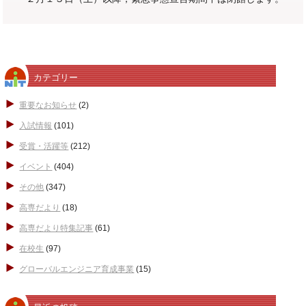
カテゴリー
重要なお知らせ
(2)
入試情報
(101)
受賞・活躍等
(212)
イベント
(404)
その他
(347)
高専だより
(18)
高専だより特集記事
(61)
在校生
(97)
グローバルエンジニア育成事業
(15)