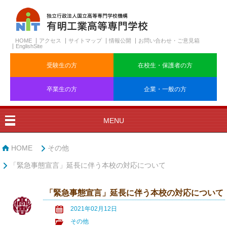
HOME
アクセス
サイトマップ
情報公開
お問い合わせ・ご意見箱
EnglishSite
受験生の方
在校生・保護者の方
卒業生の方
企業・一般の方
MENU
HOME
その他
「緊急事態宣言」延長に伴う本校の対応について
「緊急事態宣言」延長に伴う本校の対応について
2021年02月12日
その他