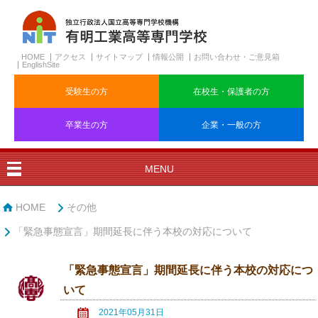
HOME
アクセス
サイトマップ
情報公開
お問い合わせ・ご意見箱
EnglishSite
受験生の方
在校生・保護者の方
卒業生の方
企業・一般の方
MENU
HOME
その他
「緊急事態宣言」期間延長に伴う本校の対応について
「緊急事態宣言」期間延長に伴う本校の対応につ
いて
2021年05月31日