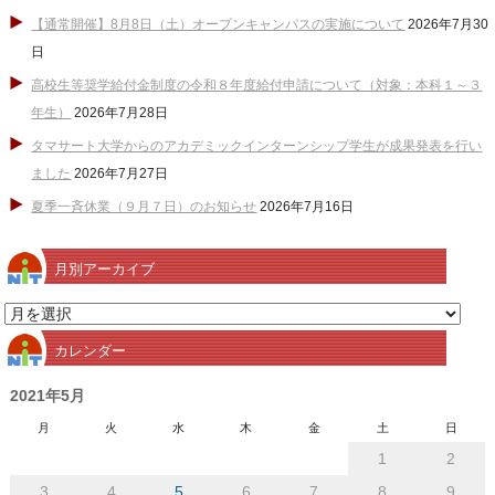
【通常開催】8月8日（土）オープンキャンパスの実施について
2026年7月30
日
高校生等奨学給付金制度の令和８年度給付申請について（対象：本科１～３
年生）
2026年7月28日
タマサート大学からのアカデミックインターンシップ学生が成果発表を行い
ました
2026年7月27日
夏季一斉休業（９月７日）のお知らせ
2026年7月16日
月別アーカイブ
月
別
カレンダー
ア
ー
2021年5月
カ
月
火
水
木
金
土
日
イ
1
2
ブ
3
4
5
6
7
8
9