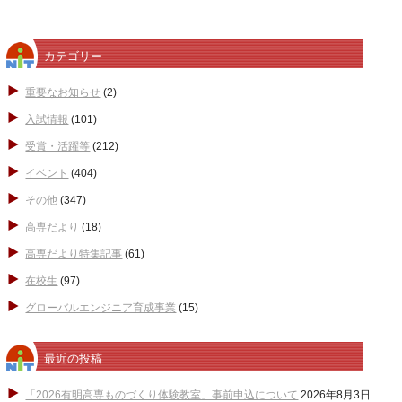
カテゴリー
重要なお知らせ
(2)
入試情報
(101)
受賞・活躍等
(212)
イベント
(404)
その他
(347)
高専だより
(18)
高専だより特集記事
(61)
在校生
(97)
グローバルエンジニア育成事業
(15)
最近の投稿
「2026有明高専ものづくり体験教室」事前申込について
2026年8月3日