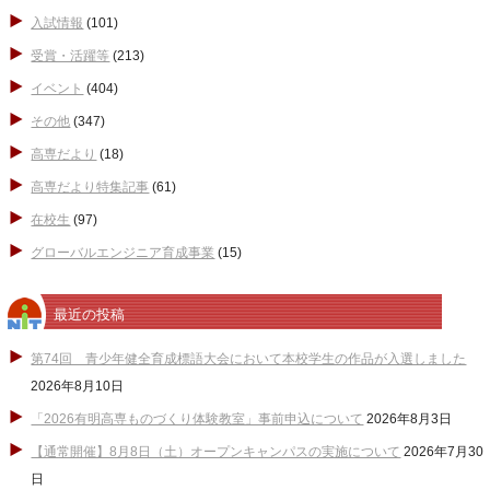
入試情報
(101)
受賞・活躍等
(213)
イベント
(404)
その他
(347)
高専だより
(18)
高専だより特集記事
(61)
在校生
(97)
グローバルエンジニア育成事業
(15)
最近の投稿
第74回 青少年健全育成標語大会において本校学生の作品が入選しました
2026年8月10日
「2026有明高専ものづくり体験教室」事前申込について
2026年8月3日
【通常開催】8月8日（土）オープンキャンパスの実施について
2026年7月30
日