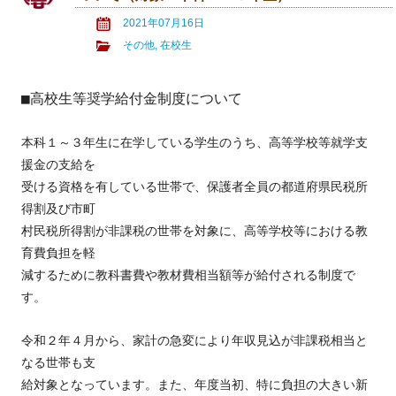
2021年07月16日
その他
,
在校生
■高校生等奨学給付金制度について
本科１～３年生に在学している学生のうち、高等学校等就学支
援金の支給を
受ける資格を有している世帯で、保護者全員の都道府県民税所
得割及び市町
村民税所得割が非課税の世帯を対象に、高等学校等における教
育費負担を軽
減するために教科書費や教材費相当額等が給付される制度で
す。
令和２年４月から、家計の急変により年収見込が非課税相当と
なる世帯も支
給対象となっています。また、年度当初、特に負担の大きい新