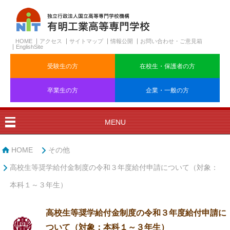
HOME
アクセス
サイトマップ
情報公開
お問い合わせ・ご意見箱
EnglishSite
受験生の方
在校生・保護者の方
卒業生の方
企業・一般の方
MENU
HOME
その他
高校生等奨学給付金制度の令和３年度給付申請について（対象：
本科１～３年生）
高校生等奨学給付金制度の令和３年度給付申請に
ついて（対象：本科１～３年生）