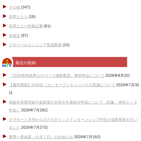
その他
(347)
高専だより
(18)
高専だより特集記事
(61)
在校生
(97)
グローバルエンジニア育成事業
(15)
最近の投稿
「2026有明高専ものづくり体験教室」事前申込について
2026年8月3日
【通常開催】8月8日（土）オープンキャンパスの実施について
2026年7月30
日
高校生等奨学給付金制度の令和８年度給付申請について（対象：本科１～３
年生）
2026年7月28日
タマサート大学からのアカデミックインターンシップ学生が成果発表を行い
ました
2026年7月27日
夏季一斉休業（９月７日）のお知らせ
2026年7月16日