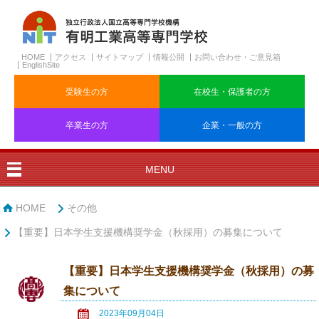
HOME
アクセス
サイトマップ
情報公開
お問い合わせ・ご意見箱
EnglishSite
受験生の方
在校生・保護者の方
卒業生の方
企業・一般の方
MENU
HOME
その他
【重要】日本学生支援機構奨学金（秋採用）の募集について
【重要】日本学生支援機構奨学金（秋採用）の募
集について
2023年09月04日