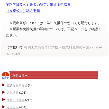
業料等減免の対象者の認定に関する申請書
（Ａ様式１）
記入要領
※提出書類については、学生支援係の窓口でも配付します。
※授業料免除制度の詳細については、下記ページをご確認く
ださい。
（本校HP）
有明工業高等専門学校 » 授業料免除の申請 (ariake-
nct.ac.jp)
カテゴリー
重要なお知らせ
(2)
入試情報
(101)
受賞・活躍等
(212)
イベント
(404)