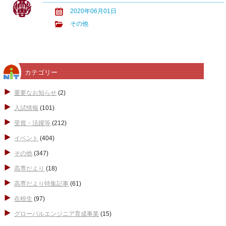
2020年06月01日
その他
カテゴリー
重要なお知らせ
(2)
入試情報
(101)
受賞・活躍等
(212)
イベント
(404)
その他
(347)
高専だより
(18)
高専だより特集記事
(61)
在校生
(97)
グローバルエンジニア育成事業
(15)