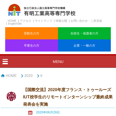
HOME
アクセス
サイトマップ
情報公開
お問い合わせ・ご意見箱
EnglishSite
受験生の方
在校生・保護者の方
卒業生の方
企業・一般の方
MENU
HOME
2020
6
【国際交流】2020年度フランス・トゥールーズ
IUT校学生のリモートインターンシップ最終成果
発表会を実施
2020年06月29日