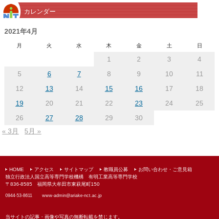
別
カレンダー
ア
ー
2021年4月
カ
月
火
水
木
金
土
日
イ
1
2
3
4
ブ
5
6
7
8
9
10
11
12
13
14
15
16
17
18
19
20
21
22
23
24
25
26
27
28
29
30
« 3月
5月 »
HOME
アクセス
サイトマップ
教職員公募
お問い合わせ・ご意見箱
独立行政法人国立高等専門学校機構 有明工業高等専門学校
〒836-8585 福岡県大牟田市東萩尾町150
0944-53-8611
www-admin@
ariake-nct.ac.jp
当サイトの記事・画像や写真の無断転載を禁じます。