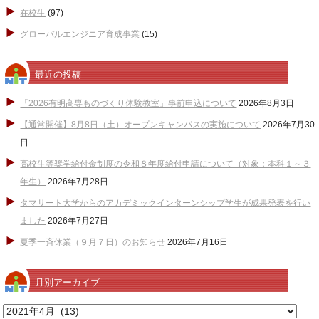
在校生
(97)
グローバルエンジニア育成事業
(15)
最近の投稿
「2026有明高専ものづくり体験教室」事前申込について
2026年8月3日
【通常開催】8月8日（土）オープンキャンパスの実施について
2026年7月30
日
高校生等奨学給付金制度の令和８年度給付申請について（対象：本科１～３
年生）
2026年7月28日
タマサート大学からのアカデミックインターンシップ学生が成果発表を行い
ました
2026年7月27日
夏季一斉休業（９月７日）のお知らせ
2026年7月16日
月別アーカイブ
月