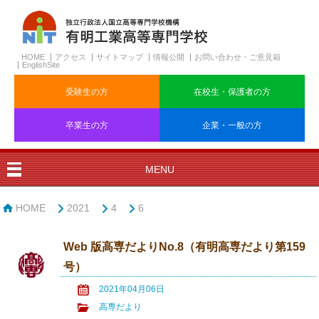
HOME
アクセス
サイトマップ
情報公開
お問い合わせ・ご意見箱
EnglishSite
受験生の方
在校生・保護者の方
卒業生の方
企業・一般の方
MENU
HOME
2021
4
6
Web 版高専だよりNo.8（有明高専だより第159
号）
2021年04月06日
高専だより