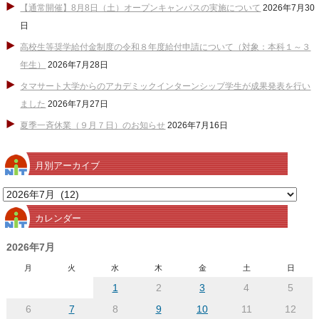
【通常開催】8月8日（土）オープンキャンパスの実施について
2026年7月30
日
高校生等奨学給付金制度の令和８年度給付申請について（対象：本科１～３
年生）
2026年7月28日
タマサート大学からのアカデミックインターンシップ学生が成果発表を行い
ました
2026年7月27日
夏季一斉休業（９月７日）のお知らせ
2026年7月16日
月別アーカイブ
月
別
カレンダー
ア
ー
2026年7月
カ
月
火
水
木
金
土
日
イ
1
2
3
4
5
ブ
6
7
8
9
10
11
12