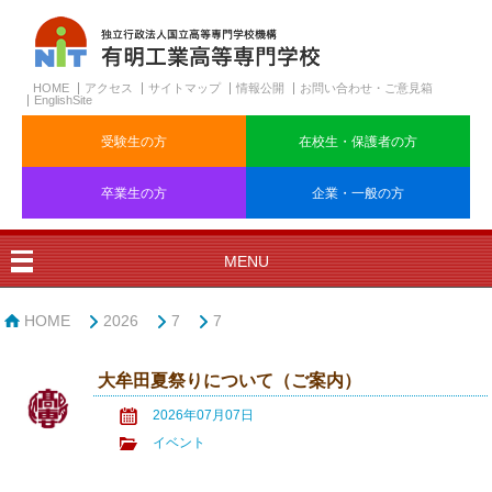
HOME
アクセス
サイトマップ
情報公開
お問い合わせ・ご意見箱
EnglishSite
受験生の方
在校生・保護者の方
卒業生の方
企業・一般の方
MENU
HOME
2026
7
7
大牟田夏祭りについて（ご案内）
2026年07月07日
イベント