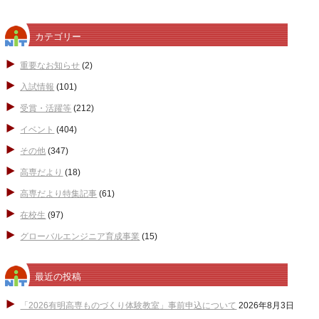
カテゴリー
重要なお知らせ
(2)
入試情報
(101)
受賞・活躍等
(212)
イベント
(404)
その他
(347)
高専だより
(18)
高専だより特集記事
(61)
在校生
(97)
グローバルエンジニア育成事業
(15)
最近の投稿
「2026有明高専ものづくり体験教室」事前申込について
2026年8月3日