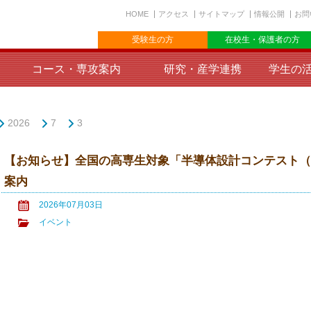
HOME
アクセス
サイトマップ
情報公開
お問
受験生の方
在校生・保護者の方
コース・専攻案内
研究・産学連携
学生の
2026
7
3
【お知らせ】全国の高専生対象「半導体設計コンテスト（SEMI Circ
案内
2026年07月03日
イベント