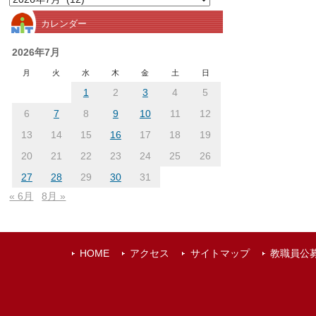
別
カレンダー
ア
ー
2026年7月
カ
月
火
水
木
金
土
日
イ
1
2
3
4
5
ブ
6
7
8
9
10
11
12
13
14
15
16
17
18
19
20
21
22
23
24
25
26
27
28
29
30
31
« 6月
8月 »
HOME
アクセス
サイトマップ
教職員公