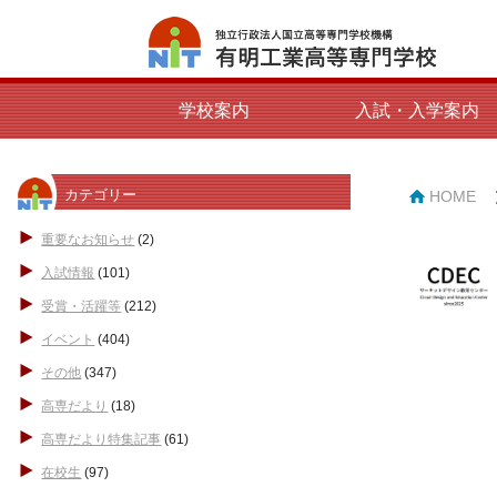
学校案内
入試・入学案内
カテゴリー
HOME
重要なお知らせ
(2)
入試情報
(101)
受賞・活躍等
(212)
イベント
(404)
その他
(347)
高専だより
(18)
高専だより特集記事
(61)
在校生
(97)