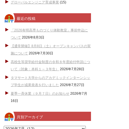
グローバルエンジニア育成事業
(15)
最近の投稿
「2026有明高専ものづくり体験教室」事前申込に
ついて
2026年8月3日
【通常開催】8月8日（土）オープンキャンパスの実
施について
2026年7月30日
高校生等奨学給付金制度の令和８年度給付申請につ
いて（対象：本科１～３年生）
2026年7月28日
タマサート大学からのアカデミックインターンシッ
プ学生が成果発表を行いました
2026年7月27日
夏季一斉休業（９月７日）のお知らせ
2026年7月
16日
月別アーカイブ
月