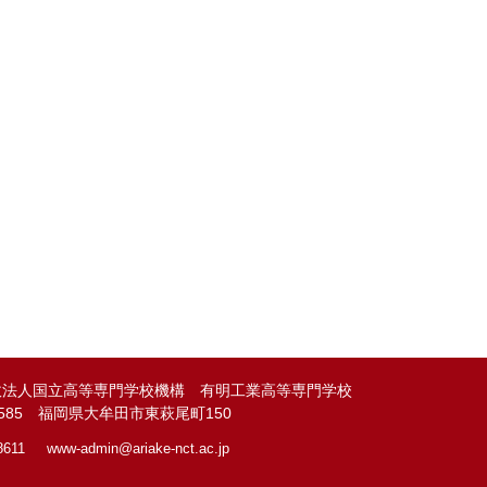
政法人国立高等専門学校機構 有明工業高等専門学校
-8585 福岡県大牟田市東萩尾町150
8611
www-admin@
ariake-nct.ac.jp