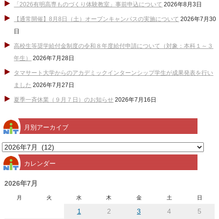
「2026有明高専ものづくり体験教室」事前申込について
2026年8月3日
【通常開催】8月8日（土）オープンキャンパスの実施について
2026年7月30
日
高校生等奨学給付金制度の令和８年度給付申請について（対象：本科１～３
年生）
2026年7月28日
タマサート大学からのアカデミックインターンシップ学生が成果発表を行い
ました
2026年7月27日
夏季一斉休業（９月７日）のお知らせ
2026年7月16日
月別アーカイブ
月
別
カレンダー
ア
ー
2026年7月
カ
月
火
水
木
金
土
日
イ
1
2
3
4
5