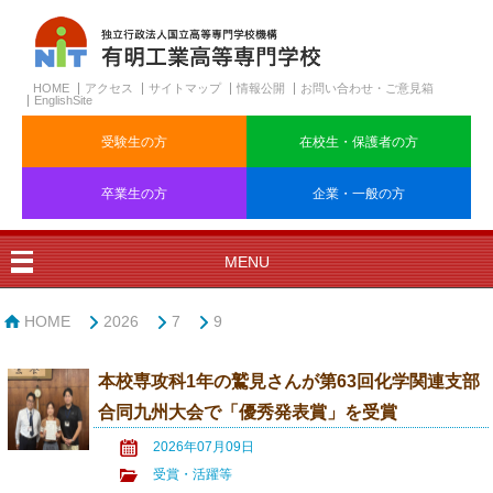
HOME
アクセス
サイトマップ
情報公開
お問い合わせ・ご意見箱
EnglishSite
受験生の方
在校生・保護者の方
卒業生の方
企業・一般の方
MENU
HOME
2026
7
9
本校専攻科1年の鷲見さんが第63回化学関連支部
合同九州大会で「優秀発表賞」を受賞
2026年07月09日
受賞・活躍等