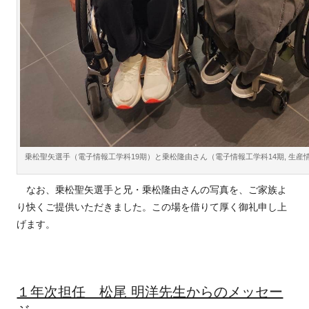
乗松聖矢選手（電子情報工学科19期）と乗松隆由さん（電子情報工学科14期, 生産
なお、乗松聖矢選手と兄・乗松隆由さんの写真を、ご家族よ
り快くご提供いただきました。この場を借りて厚く御礼申し上
げます。
１年次担任 松尾 明洋先生からのメッセー