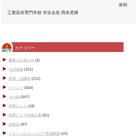
有明
工業高等専門学校 学生会長 岡本晃輝
カテゴリー
重要なお知らせ
(2)
入試情報
(101)
受賞・活躍等
(212)
イベント
(404)
その他
(347)
高専だより
(18)
高専だより特集記事
(61)
在校生
(97)
グローバルエンジニア育成事業
(15)