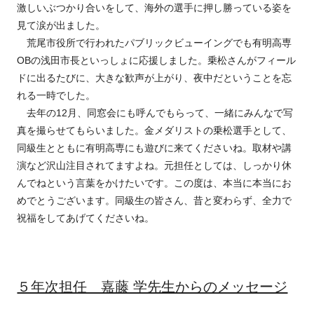
激しいぶつかり合いをして、海外の選手に押し勝っている姿を
見て涙が出ました。
荒尾市役所で行われたパブリックビューイングでも有明高専
OBの浅田市長といっしょに応援しました。乗松さんがフィール
ドに出るたびに、大きな歓声が上がり、夜中だということを忘
れる一時でした。
去年の12月、同窓会にも呼んでもらって、一緒にみんなで写
真を撮らせてもらいました。金メダリストの乗松選手として、
同級生とともに有明高専にも遊びに来てくださいね。取材や講
演など沢山注目されてますよね。元担任としては、しっかり休
んでねという言葉をかけたいです。この度は、本当に本当にお
めでとうございます。同級生の皆さん、昔と変わらず、全力で
祝福をしてあげてくださいね。
５年次担任 嘉藤 学先生からのメッセージ