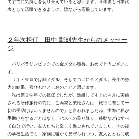
てすでに気持ちを切り替えていると思います。４年後も日本代
表として活躍できるように、陰ながら応援しています。
２年次担任 田中 彰則先生からのメッセー
ジ
パリパラリンピックでの金メダル獲得、おめでとうございま
す。
リオ・東京では銅メダル、そしてついに金メダル。長年の努
力の結果、喜びもひとしおのことと思います。
私は第２学年での担任でしたが、進級してすぐの４月に実施
される研修旅行の前に、ご両親と乗松さんは「旅行に際して一
切の手助けはいりませんので」と言われましたね。実際に私が
手助けをすることはなく、バスへの乗り降り、移動などはすべ
て自分で行い、友人たちと楽しく過ごされていました。その後
の学校生活でも、家族に暖かく見守られつつ、友人とともに成