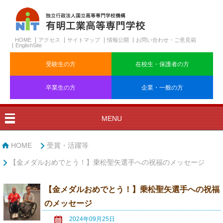
HOME
アクセス
サイトマップ
情報公開
お問い合わせ・ご意見箱
EnglishSite
受験生の方
在校生・保護者の方
卒業生の方
企業・一般の方
MENU
HOME
受賞・活躍等
【金メダルおめでとう！】乗松聖矢選手への祝福のメッセージ
【金メダルおめでとう！】乗松聖矢選手への祝福
のメッセージ
2024年09月25日