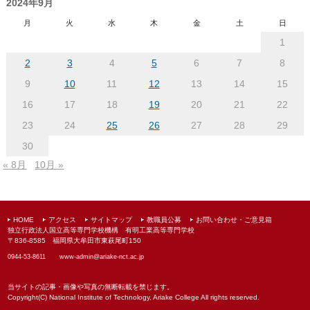
ー
2024年9月
カ
月
火
水
木
金
土
日
イ
1
ブ
2
3
4
5
6
7
8
9
10
11
12
13
14
15
16
17
18
19
20
21
22
23
24
25
26
27
28
29
30
« 8月
10月 »
HOME
アクセス
サイトマップ
教職員公募
お問い合わせ・ご意見箱
独立行政法人国立高等専門学校機構 有明工業高等専門学校
〒836-8585 福岡県大牟田市東萩尾町150
0944-53-8611
www-admin@
ariake-nct.ac.jp
当サイトの記事・画像や写真の無断転載を禁じます。
Copyright(C) National Institute of Technology, Ariake College All rights reserved.