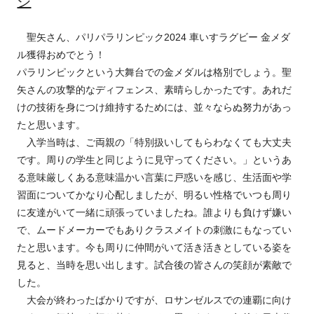
ジ
聖矢さん、パリパラリンピック2024 車いすラグビー 金メダ
ル獲得おめでとう！
パラリンピックという大舞台での金メダルは格別でしょう。聖
矢さんの攻撃的なディフェンス、素晴らしかったです。あれだ
けの技術を身につけ維持するためには、並々ならぬ努力があっ
たと思います。
入学当時は、ご両親の「特別扱いしてもらわなくても大丈夫
です。周りの学生と同じように見守ってください。」というあ
る意味厳しくある意味温かい言葉に戸惑いを感じ、生活面や学
習面についてかなり心配しましたが、明るい性格でいつも周り
に友達がいて一緒に頑張っていましたね。誰よりも負けず嫌い
で、ムードメーカーでもありクラスメイトの刺激にもなってい
たと思います。今も周りに仲間がいて活き活きとしている姿を
見ると、当時を思い出します。試合後の皆さんの笑顔が素敵で
した。
大会が終わったばかりですが、ロサンゼルスでの連覇に向け