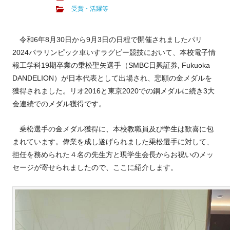
受賞・活躍等
令和6年8月30日から9月3日の日程で開催されましたパリ
2024パラリンピック車いすラグビー競技において、本校電子情
報工学科19期卒業の乗松聖矢選手（SMBC日興証券, Fukuoka
DANDELION）が日本代表として出場され、悲願の金メダルを
獲得されました。リオ2016と東京2020での銅メダルに続き3大
会連続でのメダル獲得です。
乗松選手の金メダル獲得に、本校教職員及び学生は歓喜に包
まれています。偉業を成し遂げられました乗松選手に対して、
担任を務められた４名の先生方と現学生会長からお祝いのメッ
セージが寄せられましたので、ここに紹介します。