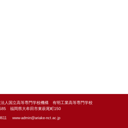
政法人国立高等専門学校機構 有明工業高等専門学校
-8585 福岡県大牟田市東萩尾町150
8611
www-admin@
ariake-nct.ac.jp