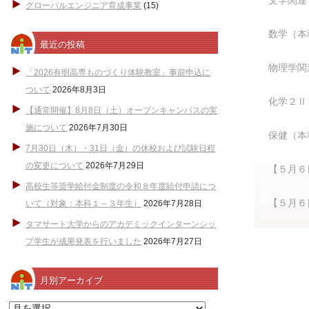
文学関連
グローバルエンジニア育成事業
(15)
数学（本
最近の投稿
物理学関
「2026有明高専ものづくり体験教室」事前申込に
ついて
2026年8月3日
化学２Ⅱ
【通常開催】8月8日（土）オープンキャンパスの実
施について
2026年7月30日
保健（本
7月30日（木）・31日（金）の休校および試験日程
の変更について
2026年7月29日
【５月６
高校生等奨学給付金制度の令和８年度給付申請につ
【５月６
いて（対象：本科１～３年生）
2026年7月28日
タマサート大学からのアカデミックインターンシッ
プ学生が成果発表を行いました
2026年7月27日
月別アーカイブ
月