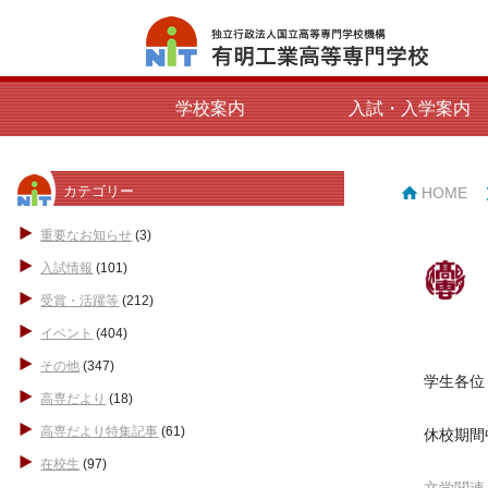
学校案内
入試・入学案内
カテゴリー
HOME
重要なお知らせ
(3)
入試情報
(101)
受賞・活躍等
(212)
イベント
(404)
その他
(347)
学生各位
高専だより
(18)
高専だより特集記事
(61)
休校期間
在校生
(97)