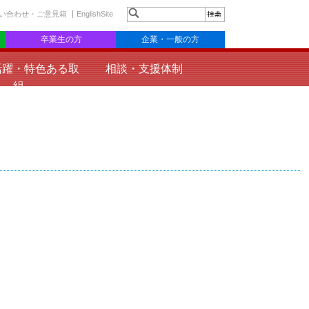
い合わせ・ご意見箱
EnglishSite
卒業生の方
企業・一般の方
活躍・特色ある取
相談・支援体制
組