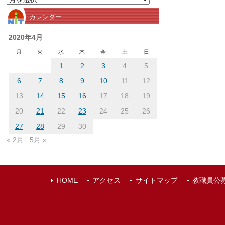
別
カレンダー
ア
ー
2020年4月
カ
月
火
水
木
金
土
日
イ
1
2
3
4
5
ブ
6
7
8
9
10
11
12
13
14
15
16
17
18
19
20
21
22
23
24
25
26
27
28
29
30
« 2月
5月 »
HOME
アクセス
サイトマップ
教職員公