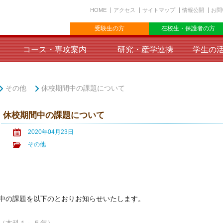
HOME
アクセス
サイトマップ
情報公開
お問
受験生の方
在校生・保護者の方
コース・専攻案内
研究・産学連携
学生の
その他
休校期間中の課題について
休校期間中の課題について
2020年04月23日
その他
中の課題を以下のとおりお知らせいたします。