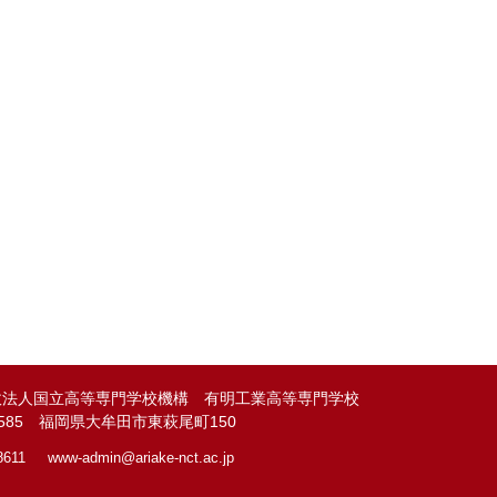
政法人国立高等専門学校機構 有明工業高等専門学校
-8585 福岡県大牟田市東萩尾町150
8611
www-admin@
ariake-nct.ac.jp