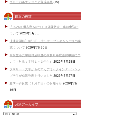
グローバルエンジニア育成事業
(15)
最近の投稿
「2026有明高専ものづくり体験教室」事前申込に
ついて
2026年8月3日
【通常開催】8月8日（土）オープンキャンパスの実
施について
2026年7月30日
高校生等奨学給付金制度の令和８年度給付申請につ
いて（対象：本科１～３年生）
2026年7月28日
タマサート大学からのアカデミックインターンシッ
プ学生が成果発表を行いました
2026年7月27日
夏季一斉休業（９月７日）のお知らせ
2026年7月
16日
月別アーカイブ
月