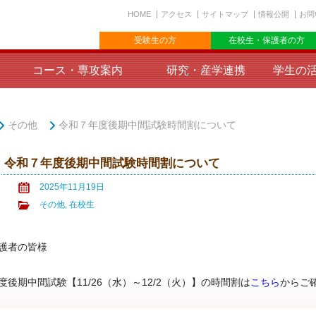
HOME
アクセス
サイトマップ
情報公開
お問
受験生の方
在校生・保護者の方
コース・専攻案内
研究・産学連携
学生の
その他
令和７年度後期中間試験時間割について
令和７年度後期中間試験時間割について
2025年11月19日
その他
,
在校生
護者の皆様
度後期中間試験【11/26（水）～12/2（火）】の時間割は
こちら
からご