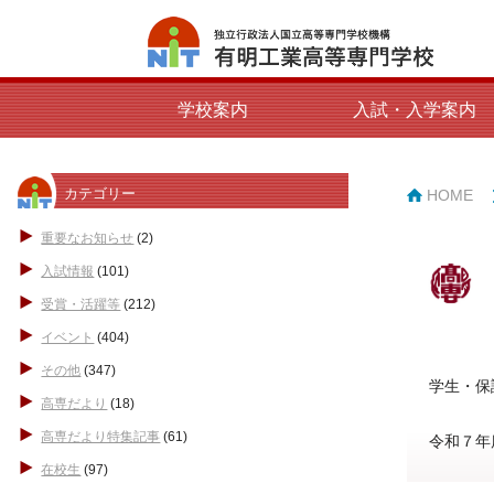
学校案内
入試・入学案内
カテゴリー
HOME
重要なお知らせ
(2)
入試情報
(101)
受賞・活躍等
(212)
イベント
(404)
その他
(347)
学生・保
高専だより
(18)
高専だより特集記事
(61)
令和７年
在校生
(97)