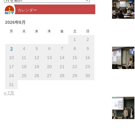
別
カレンダー
ア
ー
2026年8月
カ
月
火
水
木
金
土
日
イ
1
2
ブ
3
4
5
6
7
8
9
10
11
12
13
14
15
16
17
18
19
20
21
22
23
24
25
26
27
28
29
30
31
« 7月