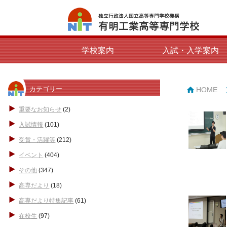
学校案内
入試・入学案内
カテゴリー
HOME
重要なお知らせ
(2)
入試情報
(101)
受賞・活躍等
(212)
イベント
(404)
その他
(347)
高専だより
(18)
高専だより特集記事
(61)
在校生
(97)