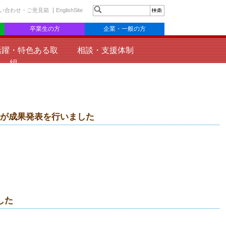
い合わせ・ご意見箱
EnglishSite
卒業生の方
企業・一般の方
活躍・特色ある取
相談・支援体制
組
生が成果発表を行いました
した