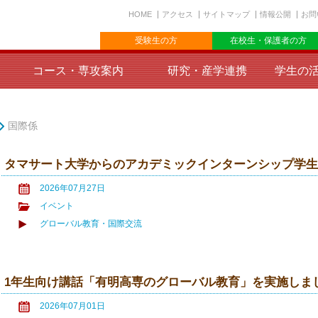
HOME
アクセス
サイトマップ
情報公開
お問
受験生の方
在校生・保護者の方
コース・専攻案内
研究・産学連携
学生の
国際係
タマサート大学からのアカデミックインターンシップ学
2026年07月27日
イベント
グローバル教育・国際交流
1年生向け講話「有明高専のグローバル教育」を実施しま
2026年07月01日