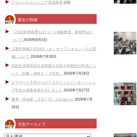
グローバルエンジニア育成事業
(15)
最近の投稿
「2026有明高専ものづくり体験教室」事前申込に
ついて
2026年8月3日
【通常開催】8月8日（土）オープンキャンパスの実
施について
2026年7月30日
高校生等奨学給付金制度の令和８年度給付申請につ
いて（対象：本科１～３年生）
2026年7月28日
タマサート大学からのアカデミックインターンシッ
プ学生が成果発表を行いました
2026年7月27日
夏季一斉休業（９月７日）のお知らせ
2026年7月
16日
月別アーカイブ
月