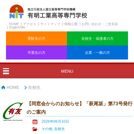
HOME
アクセス
サイトマップ
情報公開
お問い合わせ・ご意見箱
EnglishSite
受験生の方
在校生・保護者の方
卒業生の方
企業・一般の方
MENU
HOME
在校生
【同窓会からのお知らせ】「萩尾坂」第73号発行
のご案内
2026年06月10日
その他
,
在校生