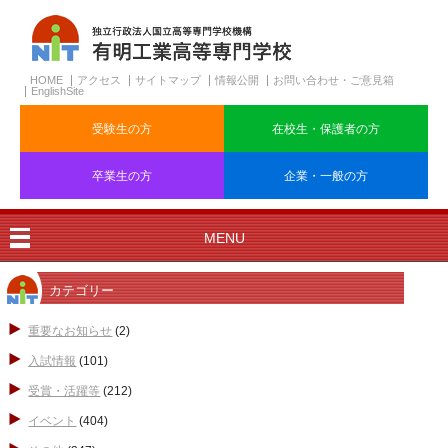
HOME
アクセス
サイトマップ
情報公開
お問い合わせ・ご意見箱
EnglishSite
受験生の方
在校生・保護者の方
卒業生の方
企業・一般の方
MENU
カテゴリー
重要なお知らせ
(2)
入試情報
(101)
受賞・活躍等
(212)
イベント
(404)