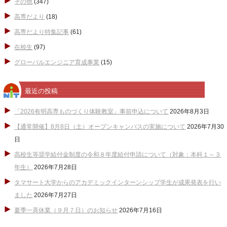
その他
(347)
高専だより
(18)
高専だより特集記事
(61)
在校生
(97)
グローバルエンジニア育成事業
(15)
最近の投稿
「2026有明高専ものづくり体験教室」事前申込について
2026年8月3日
【通常開催】8月8日（土）オープンキャンパスの実施について
2026年7月30
日
高校生等奨学給付金制度の令和８年度給付申請について（対象：本科１～３
年生）
2026年7月28日
タマサート大学からのアカデミックインターンシップ学生が成果発表を行い
ました
2026年7月27日
夏季一斉休業（９月７日）のお知らせ
2026年7月16日