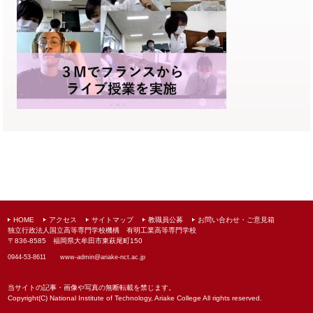
HOME
アクセス
サイトマップ
教職員公募
お問い合わせ・ご意見箱
独立行政法人国立高等専門学校機構 有明工業高等専門学校
〒836-8585 福岡県大牟田市東萩尾町150
0944-53-8611
www-admin@
ariake-nct.ac.jp
当サイトの記事・画像や写真の無断転載を禁じます。
Copyright(C) National Institute of Technology, Ariake College All rights reserved.